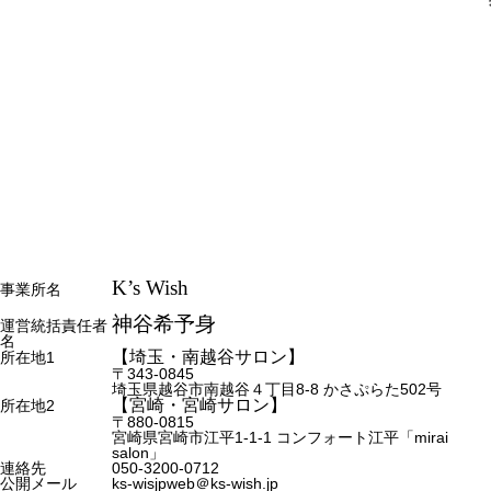
K’s Wish
事業所名
神谷希予身
運営統括責任者
名
【埼玉・南越谷サロン】
所在地1
〒343-0845
埼玉県越谷市南越谷４丁目8-8 かさぷらた502号
【宮崎・宮崎サロン】
所在地2
〒880-0815
宮崎県宮崎市江平1-1-1 コンフォート江平「mirai
salon」
連絡先
050-3200-0712
公開メール
ks-wisjpweb＠ks-wish.jp