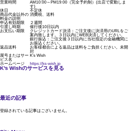
営業時間
AM10:00～PM19:00（完全予約制）(出店で変動しま
す)
休日
不定休
商品代金以外の
消費税、送料
料金の説明
申込有効期限
２週間
引渡し時期
催行後10日以内
お支払い期限
クレジットカード決済：ご注文後に決済用のURLをご
案内致します。３日以内にWEB決済してください。
銀行振込：ご注文後３日以内に当社指定の金融機関に
お振込ください。
返品送料
お客様都合による返品は送料をご負担ください。未開
封
屋号またはサー
K’s Wish
ビス名
ホームページ
https://ks-wish.jp
K’s Wishのサービスを見る
最近の記事
登録されている記事はございません。